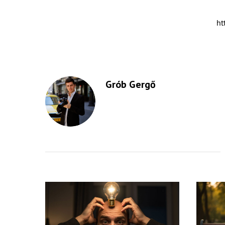
ht
Grób Gergő