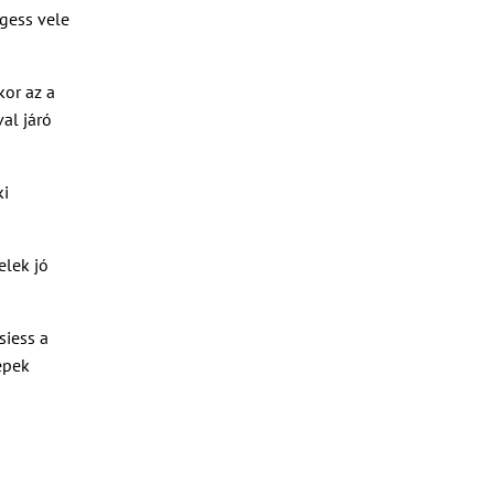
lgess vele
kor az a
al járó
ki
elek jó
siess a
épek