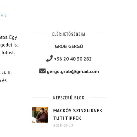
ZÁS
ELÉRHETŐSÉGEIM
tos. Egy
gedet is.
GRÓB GERGŐ
fotóst.
+36 20 40 30 282
gergo.grob@gmail.com
sztalt
a és
NÉPSZERŰ BLOG
MACKÓS SZINGLIKNEK
TUTI TIPPEK
2023-09-17