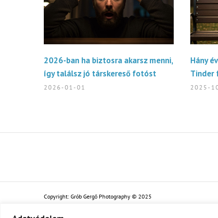
2026-ban ha biztosra akarsz menni,
Hány év
így találsz jó társkereső fotóst
Tinder 
2026-01-01
2025-1
Copyright: Grób Gergő Photography © 2025