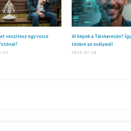
et veszítesz egy rossz
AI képek a Társkeresőn? Így
fotóval?
tönkre az esélyeid!
0-15
2025-07-28