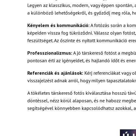
Legyen az klasszikus, modern, vagy éppen spontán, a
a különböző lehetőségekről, és győződj meg róla, 
Kényelem és kommunikáció:
A fotózás során a komf
képeiden vissza fog tükröződni. Válassz olyan fotóst
feszültséget. Az őszinte és nyitott kommunikáció 
Professzionalizmus:
A jó társkereső fotóst a megbí
pontosan érti az igényeidet, és hajlandó időt és ener
Referenciák és ajánlások:
Kérj referenciákat vagy o
visszajelzést adnak arról, hogy milyen tapasztalatok
A tökéletes társkereső fotós kiválasztása hosszú táv
döntéssel, nézz körül alaposan, és ne habozz megbes
segítségével könnyebben kapcsolódhatsz azokkal, a