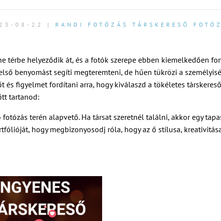
23-08-22 |
RANDI FOTÓZÁS
TÁRSKERESŐ FOTÓ
ine térbe helyeződik át, és a fotók szerepe ebben kiemelkedően fon
lső benyomást segíti megteremteni, de hűen tükrözi a személyisé
és figyelmet fordítani arra, hogy kiválaszd a tökéletes társkereső 
tt tartanod:
 fotózás terén alapvető. Ha társat szeretnél találni, akkor egy tapa
fólióját, hogy megbizonyosodj róla, hogy az ő stílusa, kreativitás