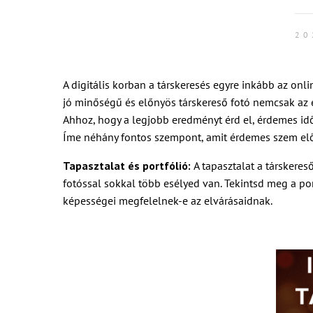
20
A digitális korban a társkeresés egyre inkább az onl
jó minőségű és előnyös társkereső fotó nemcsak az e
Ahhoz, hogy a legjobb eredményt érd el, érdemes időt 
Íme néhány fontos szempont, amit érdemes szem elő
Tapasztalat és portfólió:
A tapasztalat a társkereső
fotóssal sokkal több esélyed van. Tekintsd meg a port
képességei megfelelnek-e az elvárásaidnak.