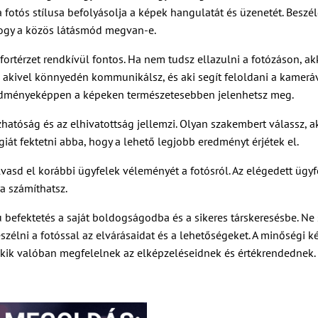
 fotós stílusa befolyásolja a képek hangulatát és üzenetét. Beszé
hogy a közös látásmód megvan-e.
ortérzet rendkívül fontos. Ha nem tudsz ellazulni a fotózáson, ak
, akivel könnyedén kommunikálsz, és aki segít feloldani a kameráv
eredményeképpen a képeken természetesebben jelenhetsz meg.
zhatóság és az elhivatottság jellemzi. Olyan szakembert válassz, a
giát fektetni abba, hogy a lehető legjobb eredményt érjétek el.
lvasd el korábbi ügyfelek véleményét a fotósról. Az elégedett ügyf
ra számíthatsz.
ú befektetés a saját boldogságodba és a sikeres társkeresésbe. Ne 
zélni a fotóssal az elvárásaidat és a lehetőségeket. A minőségi k
kik valóban megfelelnek az elképzeléseidnek és értékrendednek.