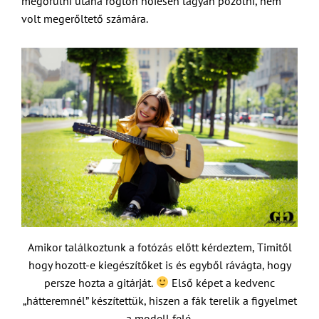
megőrülni utána rögtön nőiesen lágyan pózolni, nem
volt megerőltető számára.
Amikor találkoztunk a fotózás előtt kérdeztem, Timitől
hogy hozott-e kiegészítőket is és egyből rávágta, hogy
persze hozta a gitárját.
Első képet a kedvenc
„hátteremnél” készítettük, hiszen a fák terelik a figyelmet
a modell felé.