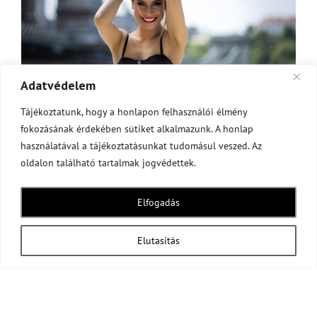
Adatvédelem
Tájékoztatunk, hogy a honlapon felhasználói élmény
fokozásának érdekében sütiket alkalmazunk. A honlap
A fotózás végére se fáradtunk el, ahogy látszik is a
használatával a tájékoztatásunkat tudomásul veszed. Az
képen, de ilyen szép környezetben Lánchíddal a
oldalon található tartalmak jogvédettek.
háttérben, jó időben, nem is csoda. Olvasd el mit
mondott Antal Timi a fotózásunkról, illetve még mások
Elfogadás
véleményét is megtalálhatod a
Vélemények
menüpont
alatt.
Elutasítás
Portfolió kategória:
Divat fotózás