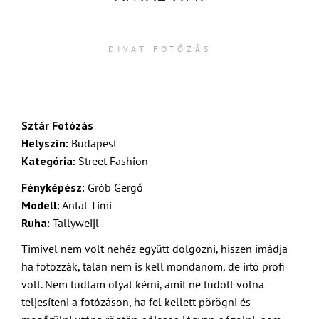
DIVAT FOTÓZÁS
Sztár Fotózás
Helyszín:
Budapest
Kategória:
Street Fashion
Fényképész:
Grób Gergő
Modell:
Antal Timi
Ruha:
Tallyweijl
Timivel nem volt nehéz együtt dolgozni, hiszen imádja
ha fotózzák, talán nem is kell mondanom, de irtó profi
volt. Nem tudtam olyat kérni, amit ne tudott volna
teljesíteni a fotózáson, ha fel kellett pörögni és