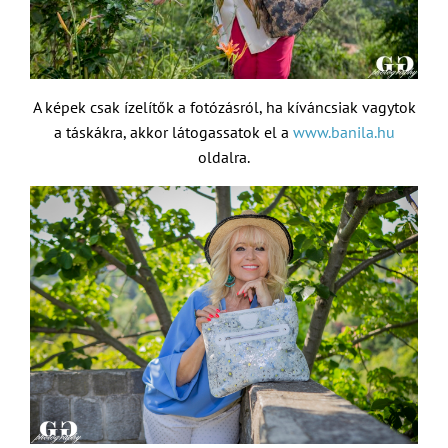
A képek csak ízelítők a fotózásról, ha kíváncsiak vagytok
a táskákra, akkor látogassatok el a
www.banila.hu
oldalra.