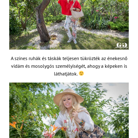
A színes ruhák és táskák teljesen tükrözték az énekesnő
vidám és mosolygós személyiségét, ahogy a képeken is
láthatjátok.