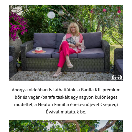
Ahogy a videóban is láthattátok, a Banila Kft. prémium
bőr és vegán/parafa táskáit egy nagyon különleges
modellel, a Neoton Família énekesnőjével Csepregi
Évával mutattuk be.