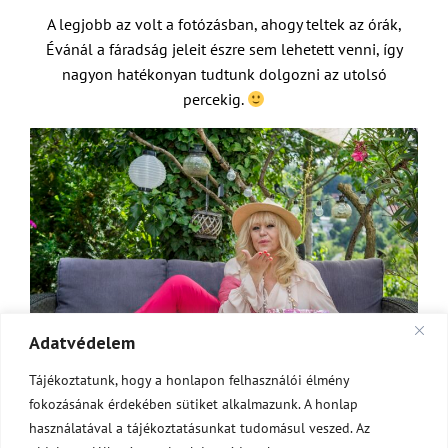
A legjobb az volt a fotózásban, ahogy teltek az órák,
Évánál a fáradság jeleit észre sem lehetett venni, így
nagyon hatékonyan tudtunk dolgozni az utolsó
percekig.
Adatvédelem
Tájékoztatunk, hogy a honlapon felhasználói élmény
fokozásának érdekében sütiket alkalmazunk. A honlap
Fotózás után ezt a véleményt kaptam Évától: „Gergővel
használatával a tájékoztatásunkat tudomásul veszed. Az
nagyon jól ment a fotózás, gyorsan és precízen