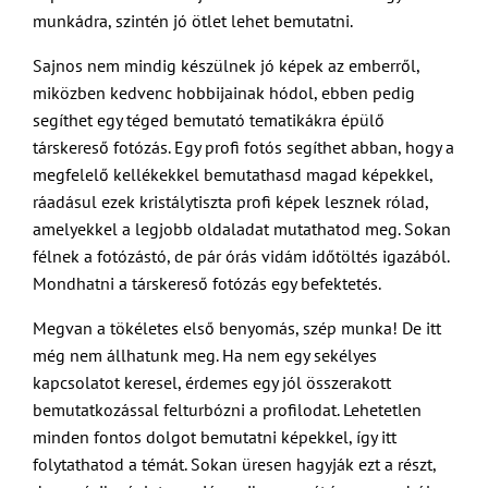
munkádra, szintén jó ötlet lehet bemutatni.
Sajnos nem mindig készülnek jó képek az emberről,
miközben kedvenc hobbijainak hódol, ebben pedig
segíthet egy téged bemutató tematikákra épülő
társkereső fotózás. Egy profi fotós segíthet abban, hogy a
megfelelő kellékekkel bemutathasd magad képekkel,
ráadásul ezek kristálytiszta profi képek lesznek rólad,
amelyekkel a legjobb oldaladat mutathatod meg. Sokan
félnek a fotózástó, de pár órás vidám időtöltés igazából.
Mondhatni a társkereső fotózás egy befektetés.
Megvan a tökéletes első benyomás, szép munka! De itt
még nem állhatunk meg. Ha nem egy sekélyes
kapcsolatot keresel, érdemes egy jól összerakott
bemutatkozással felturbózni a profilodat. Lehetetlen
minden fontos dolgot bemutatni képekkel, így itt
folytathatod a témát. Sokan üresen hagyják ezt a részt,