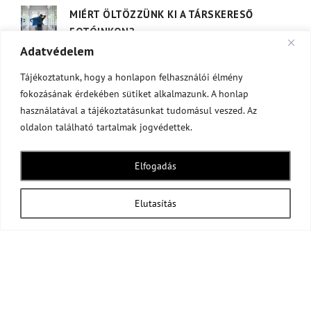
MIÉRT ÖLTÖZZÜNK KI A TÁRSKERESŐ
FOTÓINKON?
2023-09-05
Adatvédelem
Tájékoztatunk, hogy a honlapon felhasználói élmény
fokozásának érdekében sütiket alkalmazunk. A honlap
használatával a tájékoztatásunkat tudomásul veszed. Az
CÍMKÉK
oldalon található tartalmak jogvédettek.
Társkereső Fotózás
Elfogadás
Elutasítás
Copyright: Grób Gergő Photography © 2025