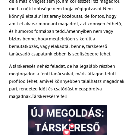
de a másik véglet sem jó, amikor esszét írsz magadról,
mert a nők többsége nem fogja végigolvasni. Nem
könnyű eltalálni az arany középutat, de fontos, hogy
amit el akarsz mondani magadról, azt könnyen érthető,
és humoros formában tedd. Amennyiben nem vagy
biztos benne, hogy megfelelően sikerült a
bemutatkozás, vagy elakadtál benne, társkereső
tanácsadó csapatunk ebben is segítségedre lehet.
A társkeresés nehéz feladat, de ha legalább részben
megfogadod a fenti tanácsokat, máris átlagon felüli
profilod lehet, amivel könnyebben találhatsz magadnak
párt, rengeteg időt és csalódást megspórolva
magadnak.Társkeresésre fel!