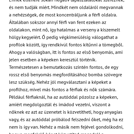
és nem tudják miért. Mindkét nem oldaláról megvannak
a nehézségek, de most koncentráljunk a férfi oldalra.
Általában sokszor annyi férfi van fent ezeken az
oldalakon, mint nő, így hatalmas a verseny a kiszemelt
hölgy kegyeiért. Ő pedig végkimerülésig válogathat a
profilok között, így rendkívül fontos kitűnni a tömegből.
Ahogy a valóságban, itt is fontos az első benyomás, ami
jelen esetben a képeken keresztül történik.
Természetesen a bemutatkozás szintén fontos, de egy
rossz első benyomás megfordításához bomba szövegre
lesz szükség. Nehéz jól megválasztani a képeket a
profilhoz, mivel más fontos a férfiak és nők számára.
Például férfiaknál, ha az autóddal pózolsz a képeken,
amiért megdolgoztál és imádod vezetni, viszont a
nőknek ez azt az üzenetet is közvetítheti, hogy anyagias
vagy, és az autóddal próbálod felszedni őket, még ha ez
nem is így van. Nehéz a másik nem fejével gondolkodni,