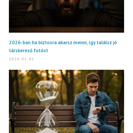
2026-ban ha biztosra akarsz menni, így találsz jó
társkereső fotóst
2026-01-01