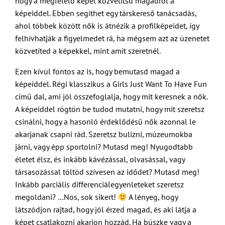
hogy a megfelelő képet közvetítsd magadról a
képeiddel. Ebben segíthet egy társkereső tanácsadás,
ahol többek között nők is átnézik a profilképeidet, így
felhívhatják a figyelmedet rá, ha mégsem azt az üzenetet
közvetíted a képekkel, mint amit szeretnél.
Ezen kívül fontos az is, hogy bemutasd magad a
képeiddel. Régi klasszikus a Girls Just Want To Have Fun
című dal, ami jól összefoglalja, hogy mit keresnek a nők.
A képeiddel rögtön be tudod mutatni, hogy mit szeretsz
csinálni, hogy a hasonló érdeklődésű nők azonnal le
akarjanak csapni rád. Szeretsz bulizni, múzeumokba
járni, vagy épp sportolni? Mutasd meg! Nyugodtabb
életet élsz, és inkább kávézással, olvasással, vagy
társasozással töltöd szívesen az idődet? Mutasd meg!
Inkább parciális differenciálegyenleteket szeretsz
megoldani? …Nos, sok sikert!
A lényeg, hogy
látszódjon rajtad, hogy jól érzed magad, és aki látja a
képet csatlakozni akarjon hozzád. Ha büszke vagy a