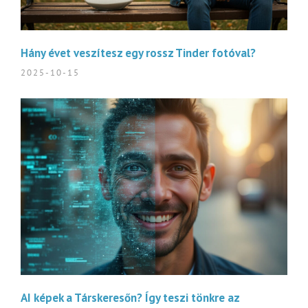
Hány évet veszítesz egy rossz Tinder fotóval?
2025-10-15
AI képek a Társkeresőn? Így teszi tönkre az