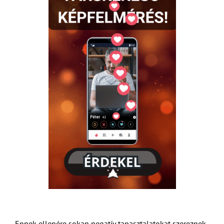
Ennek ellenére sokan negatív tapasztalatokat szereznek,