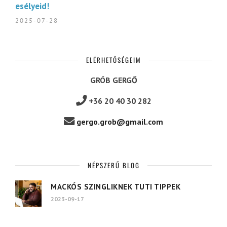
esélyeid!
2025-07-28
ELÉRHETŐSÉGEIM
GRÓB GERGŐ
+36 20 40 30 282
gergo.grob@gmail.com
NÉPSZERŰ BLOG
MACKÓS SZINGLIKNEK TUTI TIPPEK
2023-09-17