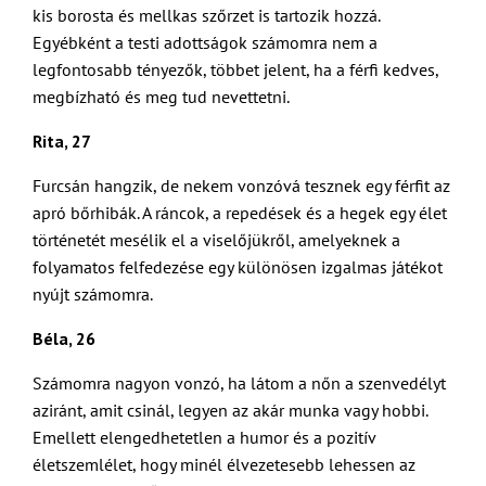
kis borosta és mellkas szőrzet is tartozik hozzá.
Egyébként a testi adottságok számomra nem a
legfontosabb tényezők, többet jelent, ha a férfi kedves,
megbízható és meg tud nevettetni.
Rita, 27
Furcsán hangzik, de nekem vonzóvá tesznek egy férfit az
apró bőrhibák. A ráncok, a repedések és a hegek egy élet
történetét mesélik el a viselőjükről, amelyeknek a
folyamatos felfedezése egy különösen izgalmas játékot
nyújt számomra.
Béla, 26
Számomra nagyon vonzó, ha látom a nőn a szenvedélyt
aziránt, amit csinál, legyen az akár munka vagy hobbi.
Emellett elengedhetetlen a humor és a pozitív
életszemlélet, hogy minél élvezetesebb lehessen az