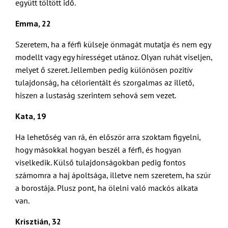
együtt töltött idő.
Emma, 22
Szeretem, ha a férfi külseje önmagát mutatja és nem egy
modellt vagy egy hírességet utánoz. Olyan ruhát viseljen,
melyet ő szeret. Jellemben pedig különösen pozitív
tulajdonság, ha célorientált és szorgalmas az illető,
hiszen a lustaság szerintem sehová sem vezet.
Kata, 19
Ha lehetőség van rá, én először arra szoktam figyelni,
hogy másokkal hogyan beszél a férfi, és hogyan
viselkedik. Külső tulajdonságokban pedig fontos
számomra a haj ápoltsága, illetve nem szeretem, ha szúr
a borostája. Plusz pont, ha ölelni való mackós alkata
van.
Krisztián, 32