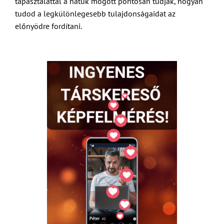
tapasztalattal a hátuk mögött pontosan tudják, hogyan
tudod a legkülönlegesebb tulajdonságaidat az
előnyödre fordítani.