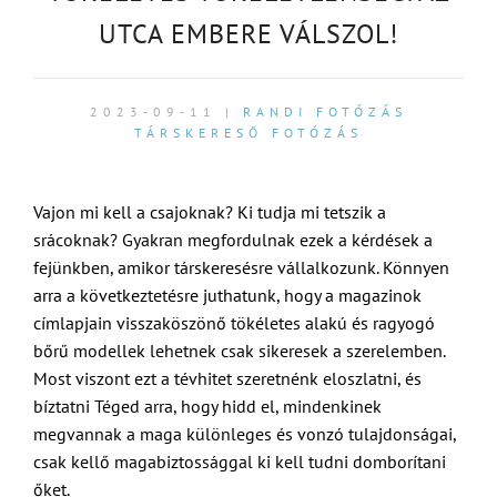
UTCA EMBERE VÁLSZOL!
2023-09-11 |
RANDI FOTÓZÁS
TÁRSKERESŐ FOTÓZÁS
Vajon mi kell a csajoknak? Ki tudja mi tetszik a
srácoknak? Gyakran megfordulnak ezek a kérdések a
fejünkben, amikor társkeresésre vállalkozunk. Könnyen
arra a következtetésre juthatunk, hogy a magazinok
címlapjain visszaköszönő tökéletes alakú és ragyogó
bőrű modellek lehetnek csak sikeresek a szerelemben.
Most viszont ezt a tévhitet szeretnénk eloszlatni, és
bíztatni Téged arra, hogy hidd el, mindenkinek
megvannak a maga különleges és vonzó tulajdonságai,
csak kellő magabiztossággal ki kell tudni domborítani
őket.