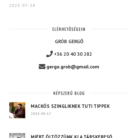
2025-07-28
ELÉRHETŐSÉGEIM
GRÓB GERGŐ
+36 20 40 30 282
gergo.grob@gmail.com
NÉPSZERŰ BLOG
MACKÓS SZINGLIKNEK TUTI TIPPEK
2023-09-17
MIÉRT ÖLTÖZZÜNK KI A TÁRSKERESŐ