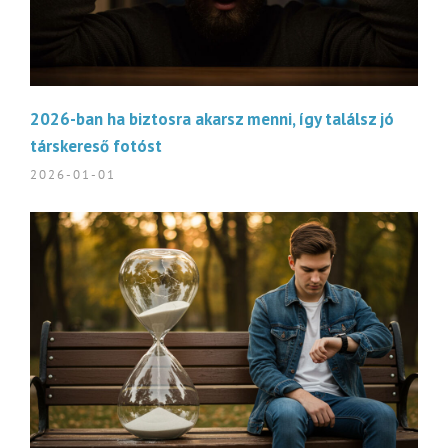
2026-ban ha biztosra akarsz menni, így találsz jó
társkereső fotóst
2026-01-01