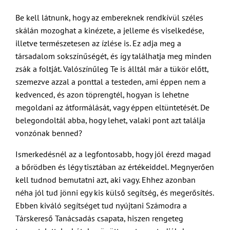
Be kell látnunk, hogy az embereknek rendkívül széles
skálán mozoghat a kinézete, a jelleme és viselkedése,
illetve természetesen az ízlése is. Ez adja meg a
társadalom sokszínűségét, és így találhatja meg minden
zsák a foltját. Valószínűleg Te is álltál már a tükör előtt,
szemezve azzal a ponttal a testeden, ami éppen nem a
kedvenced, és azon töprengtél, hogyan is lehetne
megoldani az átformálását, vagy éppen eltüntetését. De
belegondoltál abba, hogy lehet, valaki pont azt találja
vonzónak benned?
Ismerkedésnél az a legfontosabb, hogy jól érezd magad
a bőrödben és légy tisztában az értékeiddel. Megnyerően
kell tudnod bemutatni azt, aki vagy. Ehhez azonban
néha jól tud jönni egy kis külső segítség, és megerősítés.
Ebben kiváló segítséget tud nyújtani Számodra a
Társkereső Tanácsadás csapata, hiszen rengeteg