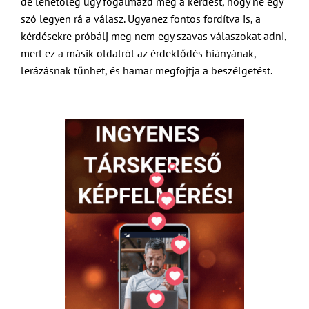
de lehetőleg úgy fogalmazd meg a kérdést, hogy ne egy
szó legyen rá a válasz. Ugyanez fontos fordítva is, a
kérdésekre próbálj meg nem egy szavas válaszokat adni,
mert ez a másik oldalról az érdeklődés hiányának,
lerázásnak tűnhet, és hamar megfojtja a beszélgetést.