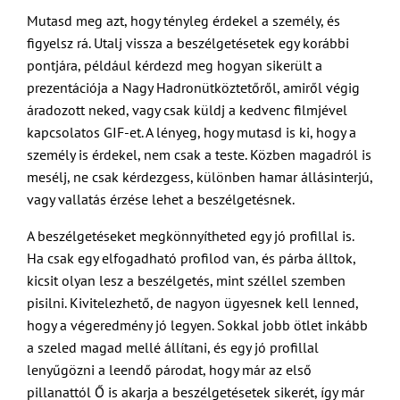
Mutasd meg azt, hogy tényleg érdekel a személy, és
figyelsz rá. Utalj vissza a beszélgetésetek egy korábbi
pontjára, például kérdezd meg hogyan sikerült a
prezentációja a Nagy Hadronütköztetőről, amiről végig
áradozott neked, vagy csak küldj a kedvenc filmjével
kapcsolatos GIF-et. A lényeg, hogy mutasd is ki, hogy a
személy is érdekel, nem csak a teste. Közben magadról is
mesélj, ne csak kérdezgess, különben hamar állásinterjú,
vagy vallatás érzése lehet a beszélgetésnek.
A beszélgetéseket megkönnyítheted egy jó profillal is.
Ha csak egy elfogadható profilod van, és párba álltok,
kicsit olyan lesz a beszélgetés, mint széllel szemben
pisilni. Kivitelezhető, de nagyon ügyesnek kell lenned,
hogy a végeredmény jó legyen. Sokkal jobb ötlet inkább
a szeled magad mellé állítani, és egy jó profillal
lenyűgözni a leendő párodat, hogy már az első
pillanattól Ő is akarja a beszélgetésetek sikerét, így már