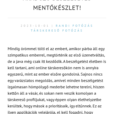
MENTŐKÉSZLET!
2023-10-01 |
RANDI FOTÓZÁS
TÁRSKERESŐ FOTÓZÁS
Mindig örömmel tölti el az embert, amikor párba áll egy
szimpatikus emberrel, megtörténik az első üzenetváltás,
de a java még csak itt kezdődik. A beszélgetést életben is
kell tartani, ami online társkeresőkön nem is annyira
egyszerű, mint az ember elsőre gondolná. Sajnos nincs
egy varázslatos megoldás, amivel minden beszélgetést
izgalmasan hömpölygő mederbe lehetne terelni, hiszen
kettőn áll a vásár, és sokan nem veszik komolyan a
társkereső profiljukat, vagy éppen olyan élethelyzetbe
kerültek, hogy mások a prioritásaik, így eltűnnek. Ez az
ilyen applikációk velejárója, el kell fogadni, hogy