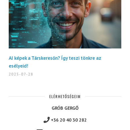
AI képek a Társkeresőn? Így teszi tönkre az
esélyeid!
2025-07-28
ELÉRHETŐSÉGEIM
GRÓB GERGŐ
+36 20 40 30 282