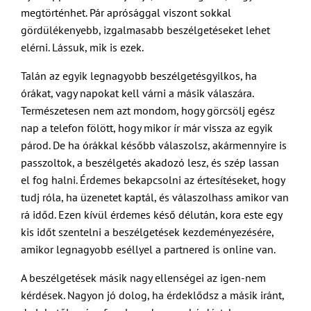
megtörténhet. Pár aprósággal viszont sokkal
gördülékenyebb, izgalmasabb beszélgetéseket lehet
elérni. Lássuk, mik is ezek.
Talán az egyik legnagyobb beszélgetésgyilkos, ha
órákat, vagy napokat kell várni a másik válaszára.
Természetesen nem azt mondom, hogy görcsölj egész
nap a telefon fölött, hogy mikor ír már vissza az egyik
párod. De ha órákkal később válaszolsz, akármennyire is
passzoltok, a beszélgetés akadozó lesz, és szép lassan
el fog halni. Érdemes bekapcsolni az értesítéseket, hogy
tudj róla, ha üzenetet kaptál, és válaszolhass amikor van
rá időd. Ezen kívül érdemes késő délután, kora este egy
kis időt szentelni a beszélgetések kezdeményezésére,
amikor legnagyobb eséllyel a partnered is online van.
A beszélgetések másik nagy ellenségei az igen-nem
kérdések. Nagyon jó dolog, ha érdeklődsz a másik iránt,