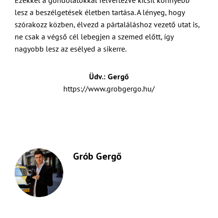
Ezekkel a gondolatokkal felvértezve kicsit könnyebb
lesz a beszélgetések életben tartása. A lényeg, hogy
szórakozz közben, élvezd a pártaláláshoz vezető utat is,
ne csak a végső cél lebegjen a szemed előtt, így
nagyobb lesz az esélyed a sikerre.
Üdv.: Gergő
https://www.grobgergo.hu/
Grób Gergő