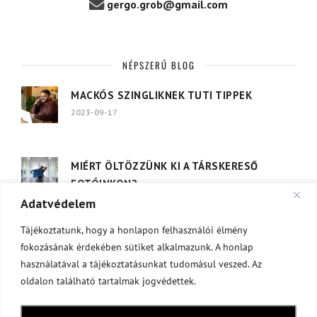
gergo.grob@gmail.com
NÉPSZERŰ BLOG
MACKÓS SZINGLIKNEK TUTI TIPPEK
2023-09-17
MIÉRT ÖLTÖZZÜNK KI A TÁRSKERESŐ
FOTÓINKON?
Adatvédelem
2023-09-05
Tájékoztatunk, hogy a honlapon felhasználói élmény
fokozásának érdekében sütiket alkalmazunk. A honlap
használatával a tájékoztatásunkat tudomásul veszed. Az
CÍMKÉK
oldalon található tartalmak jogvédettek.
Társkereső Fotózás