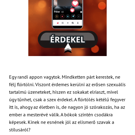
Egy randi appon vagytok. Mindketten párt kerestek, ne
félj flörtölni. Viszont érdemes kerülni az erősen szexuális
tartalmú üzeneteket, hiszen ez sokakat elriaszt, mivel
úgy tűnhet, csak a szex érdekel. A flörtölés kétélű fegyver
itt is, ahogy az életben is, de nagyon jó szórakozás, ha az
ember a mesterévé válik. A bókok szintén csodákra
képesek. Kinek ne esnének jól az elismerő szavak a
stílusáról?