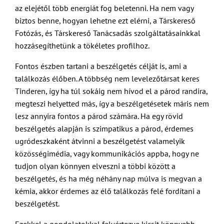
az elejétől több energiát fog beletenni. Ha nem vagy
biztos benne, hogyan lehetne ezt elérni, a Társkereső
Fotózás, és Társkereső Tanácsadás szolgáltatásainkkal
hozzásegíthetünk a tökéletes profilhoz.
Fontos észben tartani a beszélgetés célját is, ami a
találkozás élőben. A többség nem levelezőtársat keres
Tinderen, így ha túl sokáig nem hívod el a párod randira,
megteszi helyetted más, így a beszélgetésetek máris nem
lesz annyira fontos a párod számára. Ha egy rövid
beszélgetés alapján is szimpatikus a párod, érdemes
ugródeszkaként átvinni a beszélgetést valamelyik
közösségimédia, vagy kommunikációs appba, hogy ne
tudjon olyan könnyen elveszni a többi között a
beszélgetés, és ha még néhány nap múlva is megvan a
kémia, akkor érdemes az élő találkozás felé fordítani a
beszélgetést.